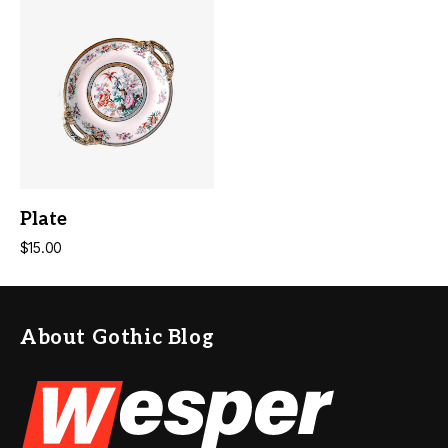
ADD TO CART
Plate
$
15.00
About Gothic Blog