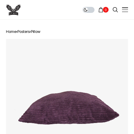
0
Home
Posters
Pillow