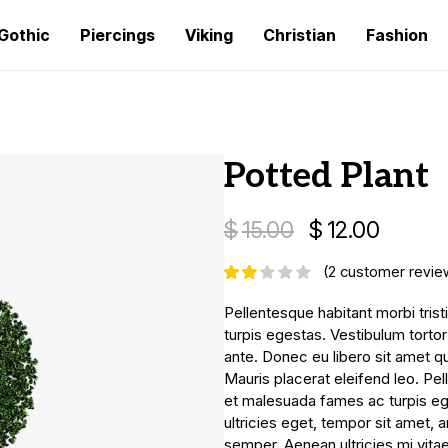
Gothic
Piercings
Viking
Christian
Fashion
Potted Plant
$
15.00
$
12.00
(
2
customer revie
Pellentesque habitant morbi tri
turpis egestas. Vestibulum tortor
ante. Donec eu libero sit amet q
Mauris placerat eleifend leo. Pe
et malesuada fames ac turpis ege
ultricies eget, tempor sit amet,
semper. Aenean ultricies mi vitae