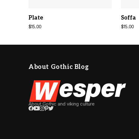
ADD TO CART
Plate
Soffa
$
15.00
$
15.00
About Gothic Blog
About Gothic and viking culture