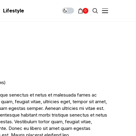
Lifestyle
0
ws)
stique senectus et netus et malesuada fames ac
 quam, feugiat vitae, ultricies eget, tempor sit amet,
uam egestas semper. Aenean ultricies mi vitae est.
llentesque habitant morbi tristique senectus et netus
stas. Vestibulum tortor quam, feugiat vitae,
 ante. Donec eu libero sit amet quam egestas
 est. Mauris placerat eleifend leo